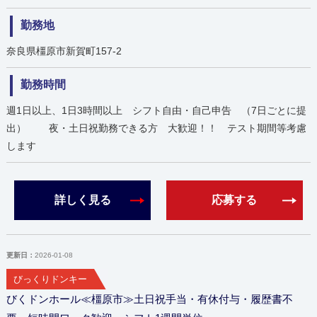
勤務地
奈良県橿原市新賀町157-2
勤務時間
週1日以上、1日3時間以上 シフト自由・自己申告 （7日ごとに提
出） 夜・土日祝勤務できる方 大歓迎！！ テスト期間等考慮
します
詳しく見る
応募する
更新日：
2026-01-08
びっくりドンキー
びくドンホール≪橿原市≫土日祝手当・有休付与・履歴書不