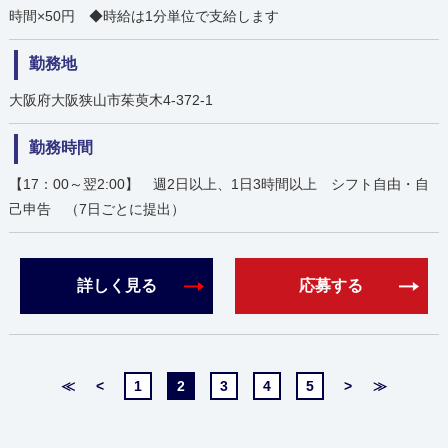
時間×50円 ◆時給は1分単位で支給します
勤務地
大阪府大阪狭山市茱萸木4-372-1
勤務時間
【17：00～翌2:00】 週2日以上、1日3時間以上 シフト自由・自
己申告 （7日ごとに提出）
詳しく見る
応募する
≪
<
1
2
3
4
5
>
≫