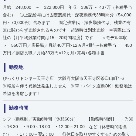
月給 248,000 ～ 322,800円 年収 336万 ～ 437万（各種手当
含む） ◎上記給与には固定残業代・深夜勤務代38時間分（54,000
円～70,000円）含みます 固定残業代・深夜勤務代は、残業の有
無に関わらず支給されるものです 超過時は別途支給 ⇒実際に当
社の【月平均残業時間は15～20時間程度】です ＜モデル年収
＞ 550万円／店長職／月給40万円×12ヵ月+賞与+各種手当 450
万円／副店長職／月給33万円×12ヵ月+賞与+各種手当
勤務地
びっくりドンキー天王寺店 大阪府大阪市天王寺区茶臼山町4-6
※転居を伴う異動は発生しません ※車・バイク通勤OK！勤務地は
希望を考慮します！
勤務時間
シフト勤務制／実働8時間（休憩60分） 【勤務時間例】 ・7:30
～16:30 ・9:00～18:00 ・12:00～21:00 など（休憩時間を含
む） ・17：00～翌2：00 ◎休日を取りやすくするための取り