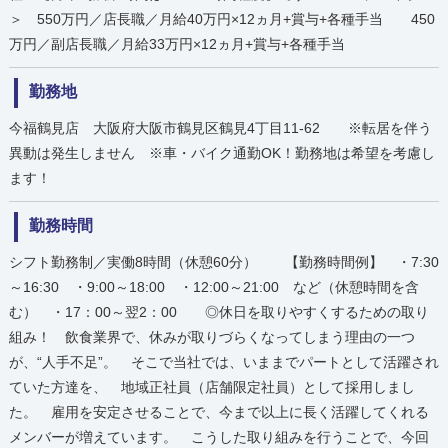
＞ 550万円／店長職／月給40万円×12ヵ月+賞与+各種手当 450
万円／副店長職／月給33万円×12ヵ月+賞与+各種手当
勤務地
今福鶴見店 大阪府大阪市鶴見区鶴見4丁目11-62 ※転居を伴う
異動は発生しません ※車・バイク通勤OK！勤務地は希望を考慮し
ます！
勤務時間
シフト勤務制／実働8時間（休憩60分） 【勤務時間例】 ・7:30
～16:30 ・9:00～18:00 ・12:00～21:00 など（休憩時間を含
む） ・17：00～翌2：00 ◎休日を取りやすくするための取り
組み！ 飲食業界で、休みが取りづらくなってしまう理由の一つ
が、“人手不足”。 そこで当社では、いままでパートとして活躍され
ていた方達を、 地域正社員（店舗限定社員）として採用しまし
た。 雇用を安定させることで、今まで以上に長く活躍してくれる
メンバーが増えています。 こうした取り組みを行うことで、今回