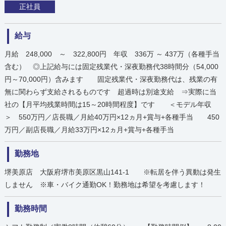
正社員
給与
月給 248,000 ～ 322,800円 年収 336万 ～ 437万（各種手当
含む） ◎上記給与には固定残業代・深夜勤務代38時間分（54,000
円～70,000円）含みます 固定残業代・深夜勤務代は、残業の有
無に関わらず支給されるものです 超過時は別途支給 ⇒実際に当
社の【月平均残業時間は15～20時間程度】です ＜モデル年収
＞ 550万円／店長職／月給40万円×12ヵ月+賞与+各種手当 450
万円／副店長職／月給33万円×12ヵ月+賞与+各種手当
勤務地
堺美原店 大阪府堺市美原区黒山141-1 ※転居を伴う異動は発生
しません ※車・バイク通勤OK！勤務地は希望を考慮します！
勤務時間