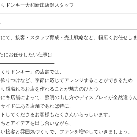
くりドンキー大和新庄店舗スタッフ
員
舗にて、接客・スタッフ育成・売上戦略など、幅広くお任せし
なたにお任せしたい仕事は…
――――――――――――
っくりドンキー」の店舗では、
の飾りつけなど、季節に応じてアレンジすることができるため
くり感溢れるお店を作れることが魅力のひとつ。
際に各店舗によって、照明の出し方やディスプレイが全然違う
ドサイドにある店舗であれば特に、
ートしてくださるお客様もたくさんいらっしいます。
たちとアイデアを出し合いながら、
いい接客と雰囲気づくりで、ファンを増やしていきましょう。