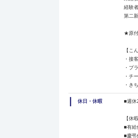
経験
第二新
★原付
【こ
・接
・プ
・チ
・き
休日・休暇
■週休
【休
■有給
■慶弔