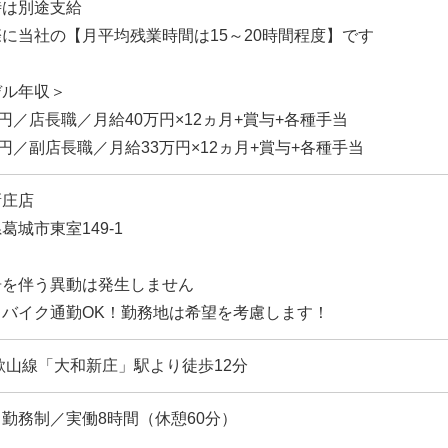
時は別途支給
に当社の【月平均残業時間は15～20時間程度】です
デル年収＞
万円／店長職／月給40万円×12ヵ月+賞与+各種手当
万円／副店長職／月給33万円×12ヵ月+賞与+各種手当
新庄店
葛城市東室149-1
居を伴う異動は発生しません
・バイク通勤OK！勤務地は希望を考慮します！
歌山線「大和新庄」駅より徒歩12分
勤務制／実働8時間（休憩60分）