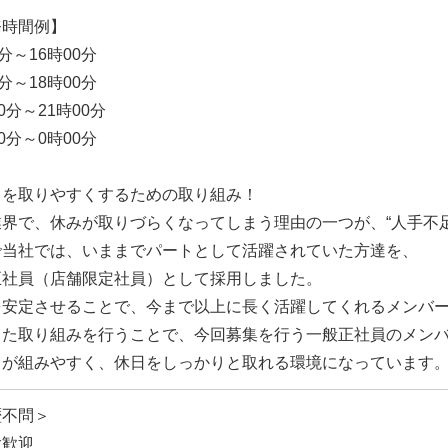
務時間例】
0分～16時00分
0分～18時00分
00分～21時00分
00分～0時00分
日を取りやすくするための取り組み！
業界で、休みが取りづらくなってしまう理由の一つが、“人手不足
で当社では、いままでパートとして活躍されていた方達を、
正社員（店舗限定社員）として採用しました。
を安定させることで、今まで以上に長く活躍してくれるメンバ
した取り組みを行うことで、今回募集を行う一般正社員のメン
トが組みやすく、休日をしっかりと取れる環境になっています
歴不問＞
験歓迎