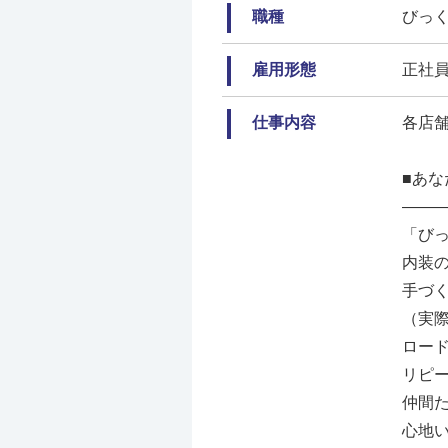
職種
びっ
雇用形態
正社
仕事内容
各店
■あ
――
「び
内装
手づ
（実
ロー
リピ
仲間
心地