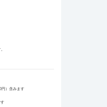
す。
00円）含みます
です