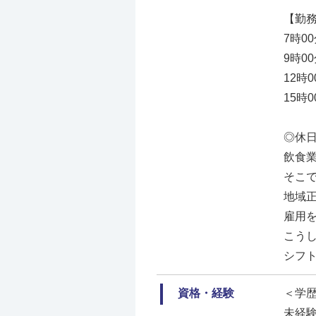
【勤
7時0
9時0
12時
15時
◎休
飲食
そこ
地域
雇用
こう
シフ
資格・経験
＜学
未経