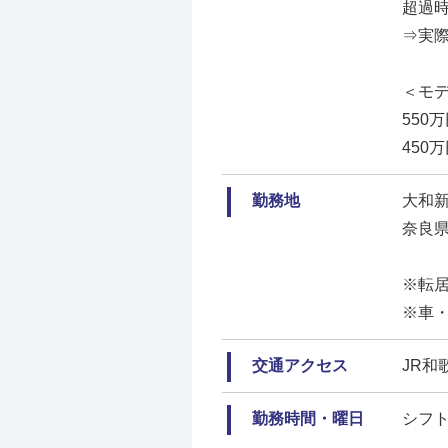
超過
⇒実際
＜モ
550
450
勤務地
大和
奈良県
※転
※車
交通アクセス
JR和
勤務時間・曜日
シフト