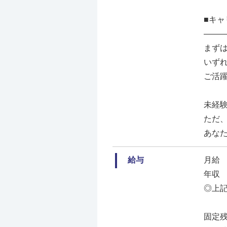
■キ
――
まず
いず
ご活
未経
ただ
あな
給与
月給 2
年収 
◎上記
固定