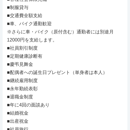
■制服貸与
■交通費全額支給
■車、バイク通勤歓迎
※さらに車・バイク（原付含む）通勤者には別途月
12000円を支給します。
■社員割引制度
■定期健康診断有
■慶弔見舞金
■配偶者への誕生日プレゼント（単身者は本人）
■継続雇用制度
■永年勤続表彰
■退職金制度
■年に4回の面談あり
■結婚祝金
■出産祝金
■社員旅行