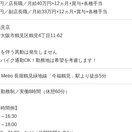
万円／店長職／月給40万円×12ヵ月+賞与+各種手当
万円／副店長職／月給33万円×12ヵ月+賞与+各種手当
鶴見店
大阪市鶴見区鶴見4丁目11-62
居を伴う異動は発生しません
・バイク通勤OK！勤務地は希望を考慮します！
ka Metro 長堀鶴見緑地線「今福鶴見」駅より徒歩5分
勤務制／実働8時間（休憩60分）
務時間例】
0～16:30
0～18:00