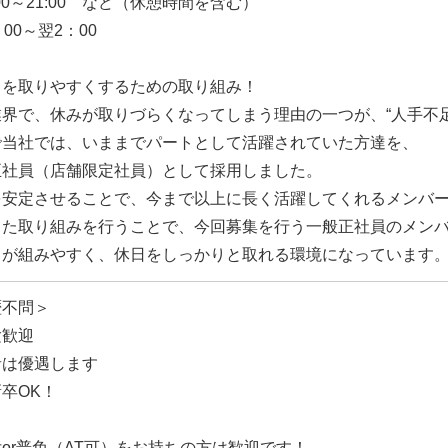
:00～21:00 など（休憩時間を含む）
：00～翌2：00
日を取りやすくするための取り組み！
業界で、休みが取りづらくなってしまう理由の一つが、“人手不足
で当社では、いままでパートとして活躍されていた方達を、
正社員（店舗限定社員）として採用しました。
を安定させることで、今まで以上に長く活躍してくれるメンバ
した取り組みを行うことで、今回募集を行う一般正社員のメン
トが組みやすく、休日をしっかりと取れる環境になっています
歴不問＞
験歓迎
者は優遇します
卒OK！
or普免（AT可）をお持ちの方は歓迎です！