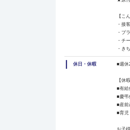
【こ
・接
・プ
・チ
・き
休日・休暇
■週休
【休
■有給
■慶弔
■産前
■育児
お子