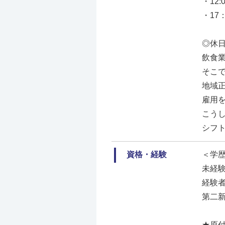
・12
・17
◎休
飲食
そこ
地域
雇用
こう
シフ
資格・経験
＜学
未経
経験
第二新
★原付