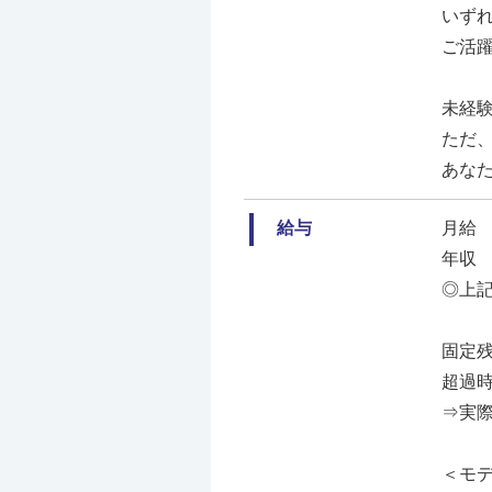
いず
ご活
未経
ただ
あな
給与
月給 2
年収 
◎上記
固定
超過
⇒実際
＜モ