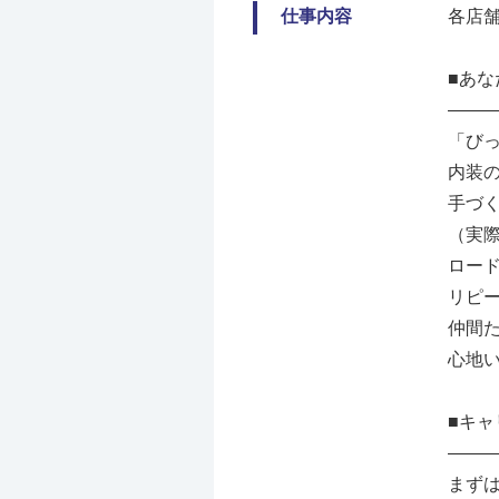
仕事内容
各店
■あ
――
「び
内装
手づ
（実
ロー
リピ
仲間
心地
■キ
――
まず