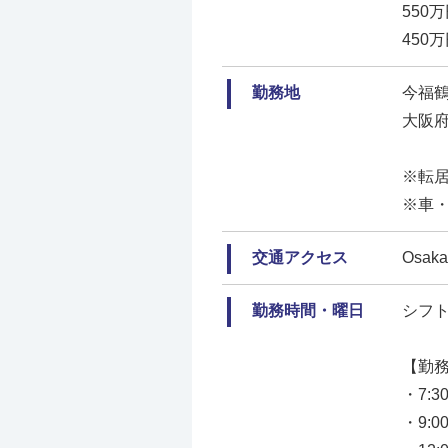
550
450
勤務地
今福
大阪府
※転
※車
交通アクセス
Osa
勤務時間・曜日
シフト
【勤
・7:3
・9:0