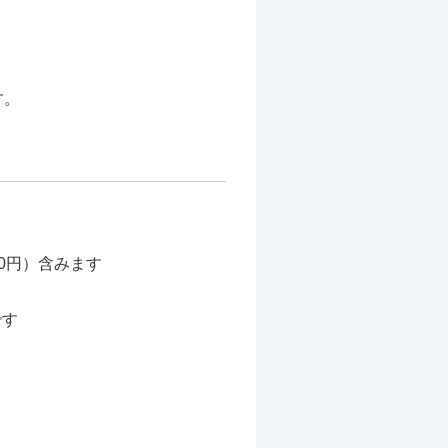
す。
00円）含みます
です